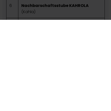
6
Nachbarschaftsstube KAHROLA
(Kahla)
7
Konzertkollektiv Hermsdorf
8
Kulturscheune „23 Stühle“
(Hermsdorf)
Barrierefreiheit
Der Rathausgarten ist nicht ganz barrierefrei.
Mit Rollstuhl, Rollator und Gehbehinderungen gibt
es keine Probleme.
Es gibt barrierefreie Toiletten.
Menschen mit Sehbehinderung können wegen
Dunkelheit und fehlender Kontraste Probleme