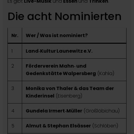
Es gibt
Live-Musik
und
Essen
und
Trinken
.
Die acht Nominierten
Nr.
Wer / Was ist nominiert?
1
Land‑Kultur Launewitz e.V.
2
Förderverein Mahn‑ und
Gedenkstätte Walpersberg
(Kahla)
3
Monika von Thaler & das Team der
Kinderinsel
(Eisenberg)
4
Gundela Irmert‑Müller
(Großlöbichau)
5
Almut & Stephan Elsässer
(Schlöben)